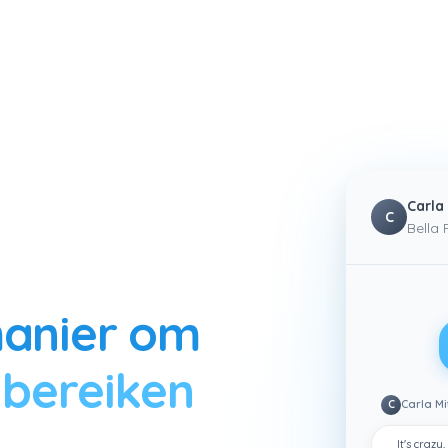
Carla
C
Bella 
anier om
 bereiken
C
Carla Mi
zoekt die overeenkomen met jouw ideale klantprofiel, contact
It's craz