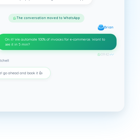
The conversation moved to WhatsApp
Brian
On it! We automate 100% of invoices for e-commerce. Want to
see it in 5 min?
09:42
✓✓
tchell
e! go ahead and book it 👍