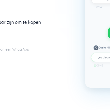
09:40
ar zijn om te kopen
C
Carla Mi
oon een WhatsApp
yes pleas
09:45