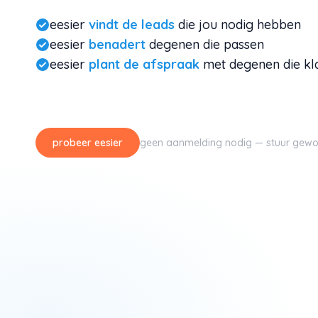
eesier
vindt de leads
die jou nodig hebben
eesier
benadert
degenen die passen
eesier
plant de afspraak
met degenen die kla
probeer eesier
geen aanmelding nodig — stuur gew