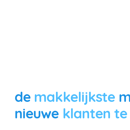
de
makkelijkste
m
nieuwe
klanten te
eesier is een autonome B2B-salesagent die bedrijven 