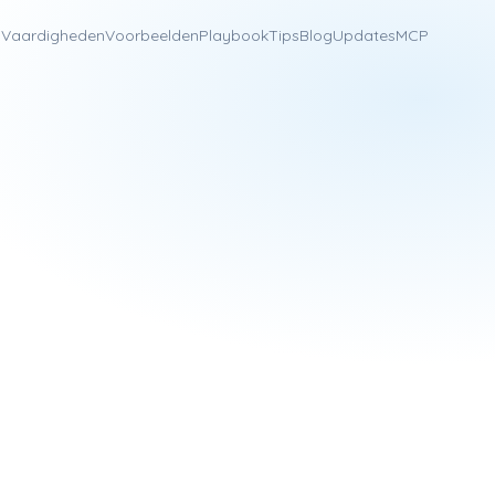
n
Vaardigheden
Voorbeelden
Playbook
Tips
Blog
Updates
MCP