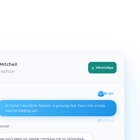
 Mitchell
WhatsApp
Fashion
Brian
Hi Carla! I saw Bella Fashion is growing fast. How's the invoice
volume holding up?
09:15
✓✓
tchell
 opneemt via e-mail, WhatsApp en telefoongesprekken — en el
y, we can't keep up. please message me on WhatsApp