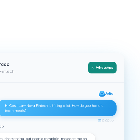
rado
Call
Fintech
Julia
Hi Gus! I saw Nova Fintech is hiring a lot. How do you handle
team meals?
12:00
✓✓
do
 opneemt via e-mail, WhatsApp en telefoongesprekken — en el
 vouchers today, but people complain. message me on