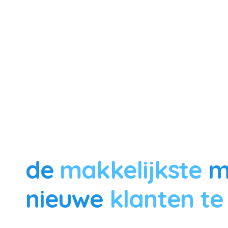
de
makkelijkste
m
nieuwe
klanten te
eesier is een autonome B2B-salesagent die bedrijven 