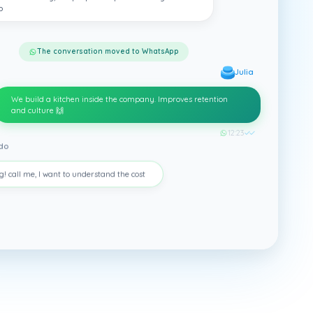
p
The conversation moved to WhatsApp
Julia
We build a kitchen inside the company. Improves retention
and culture 🙌
12:23
✓✓
do
g! call me, I want to understand the cost
the blue button called Prado