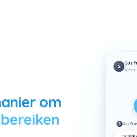
Gus P
G
Nova 
anier om
 bereiken
G
Gus Pra
zoekt die overeenkomen met jouw ideale klantprofiel, contact
It's meal