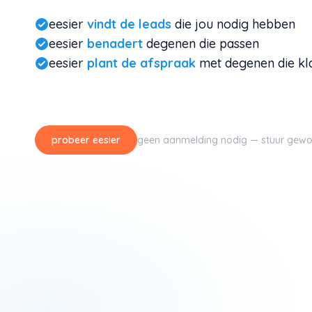
eesier
vindt de leads
die jou nodig hebben
eesier
benadert
degenen die passen
eesier
plant de afspraak
met degenen die kla
probeer eesier
geen aanmelding nodig — stuur gew