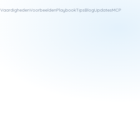
n
Vaardigheden
Voorbeelden
Playbook
Tips
Blog
Updates
MCP