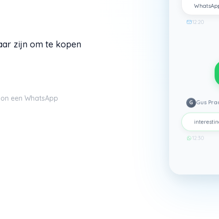
WhatsAp
12:20
ar zijn om te kopen
oon een WhatsApp
G
Gus Pra
interestin
12:30